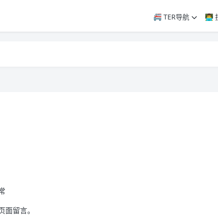
🚝 TER导航
👨‍
常
页面留言。