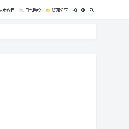
💻 技术教程
🚬 日常瞎搞
📁 资源分享